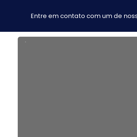
Entre em contato com um de nosso